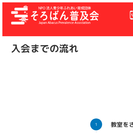
メ
イ
ン
コ
ン
テ
入会までの流れ
ン
ツ
へ
移
動
教室を