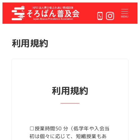
メ
イ
MENU
ン
コ
ン
利用規約
テ
ン
ツ
へ
移
動
利用規約
□授業時間50 分（低学年や入会当
初は個々に応じて、短縮授業もあ