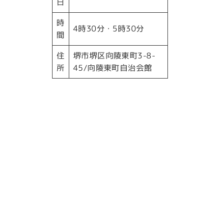
日
時
4時30分・5時30分
間
住
堺市堺区向陵東町3-8-
所
45/向陵東町自治会館