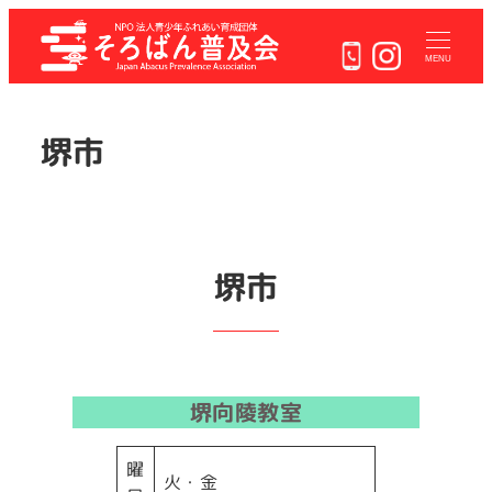
メ
イ
MENU
ン
コ
ン
堺市
テ
ン
ツ
へ
移
堺市
動
堺向陵教室
曜
火・金