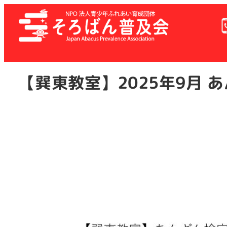
メ
イ
ン
コ
ン
テ
【巽東教室】2025年9月 
ン
ツ
へ
移
動